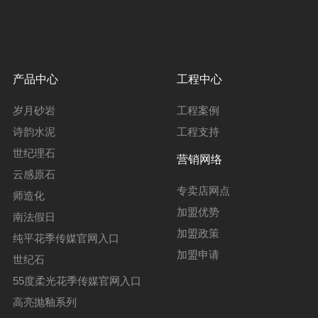
产品中心
工程中心
岁月砂岩
工程案例
诗韵水泥
工程支持
世纪理石
营销网络
云感原石
专卖店网点
师造化
加盟优势
南法假日
加盟政策
纯平花季传媒官网入口
加盟申请
世纪石
55度柔光花季传媒官网入口
高亮抛釉系列