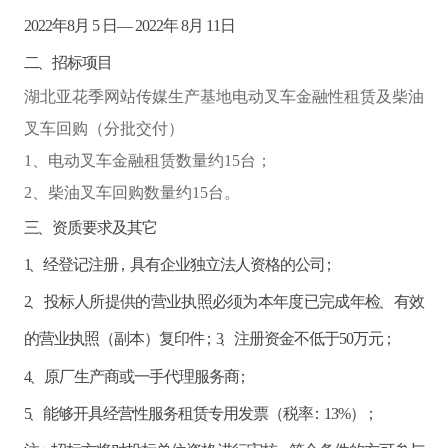
2
02
2年
8
月
5
日
—
202
2年
8
月
11
日
二、招标项目
湖北亚花季网站传媒生产基地电动叉车金融性租赁及柴油
叉车回购（分批交付）
1
、电动叉车金融租赁数量约
1
5
台；
2
、柴油叉车回购数量约
1
5
台。
三、资质要求及其它
1、经登记注册，具有企业独立法人资格的公司；
2、投标人所提供的营业执照必须为本年度已完成年检、有效
的营业执照（副本）复印件；3、注册资金不低于5
0
万元；
4
、原厂生产商或一手代理服务商；
5
、能够开具经营性服务租赁专用发票（税率：
13%）；