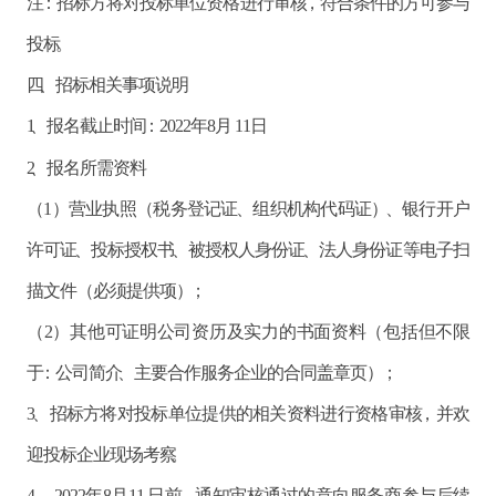
注：招标方将对投标单位资格进行审核，符合条件的方可参与
投标。
四、招标相关事项说明
1、报名截止时间：2
02
2年
8
月
11
日
2
、报名所需资料
（
1）营业执照（税务登记证、组织机构代码证）、银行开户
许可证、投标授权书、被授权人身份证、法人身份证等电子扫
描文件（必须提供项）；
（
2）其他可证明公司资历及实力的书面资料（包括但不限
于：公司简介、主要合作服务企业的合同盖章页）；
3
、招标方将对投标单位提供的相关资料进行资格审核，并欢
迎投标企业现场考察。
4
、
202
2年
8
月
11
日前，通知审核通过的意向服务商参与后续