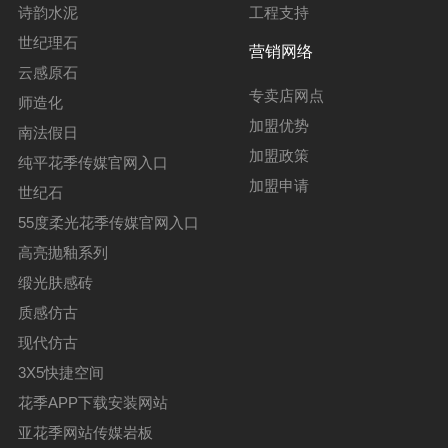
诗韵水泥
工程支持
世纪理石
营销网络
云感原石
专卖店网点
师造化
加盟优势
南法假日
加盟政策
纯平花季传媒官网入口
加盟申请
世纪石
55度柔光花季传媒官网入口
高亮抛釉系列
缎光肤感砖
质感仿古
现代仿古
3X5快捷空间
花季APP下载安装网站
亚花季网站传媒岩板