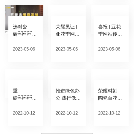
幕
未来
选对瓷
荣耀见证 |
喜报 | 亚花
砖，
亚花季网站
季网站传媒
实力应对断
传媒瓷砖荣
瓷砖商标入
崖式降
获2022年
选上海市重
2023-05-06
2023-05-06
2023-05-06
温，
度“十大建陶
点商标保护
亚花季网站
明星企业”
名录
传媒瓷砖给
你“家”倍温
暖
重
推进绿色办
荣耀时刻 |
磅！
公 践行低碳
陶瓷百花奖
亚花季网站
生活丨亚花
连斩5奖 亚
传媒瓷砖参
季网站传媒
花季网站传
2022-10-12
2022-10-12
2022-10-12
编起草行业
集团绿色办
媒瓷砖蝉联
首个「售后
公倡议书
「瓷砖十大
服务规范」
品牌」