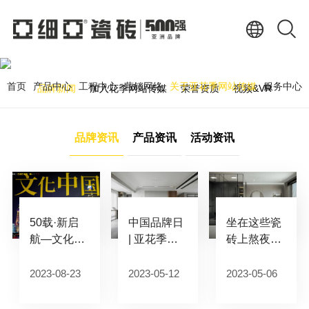
品牌新闻
BRAND NEWS
首页
产品中心
工程中心
营销网络
关于亚花季网站传媒
服务中心
品牌新闻
加入花季网站传媒
荣誉资质
视频&VR
品牌资讯
产品资讯
活动资讯
50载·新启
中国品牌日
坐在这些瓷
航—文化中
| 亚花季网
砖上熬夜爆
国—海纳·上
站传媒匠心
肝看世界
海丨亚花季
创品
杯，
2023-08-23
2023-05-12
2023-05-06
网站传媒文
牌，
舒适！
化生活节启
砥砺前行向