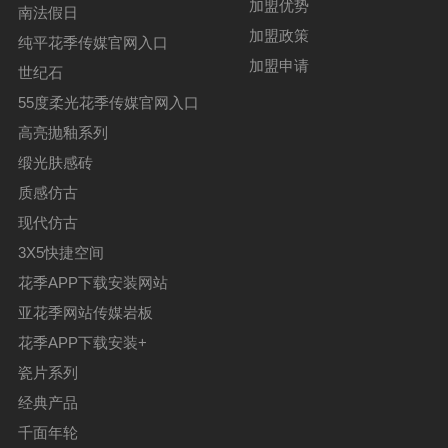
加盟优势
南法假日
加盟政策
纯平花季传媒官网入口
加盟申请
世纪石
55度柔光花季传媒官网入口
高亮抛釉系列
缎光肤感砖
质感仿古
现代仿古
3X5快捷空间
花季APP下载安装网站
亚花季网站传媒岩板
花季APP下载安装+
瓷片系列
经典产品
千面年轮