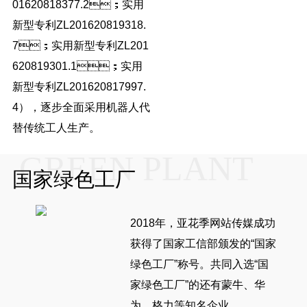
01620818377.2；实用
新型专利ZL201620819318.
7；实用新型专利ZL201
620819301.1；实用
新型专利ZL201620817997.
4），逐步全面采用机器人代
替传统工人生产。
GREEN PLANT
国家绿色工厂
2018年，亚花季网站传媒成功
获得了国家工信部颁发的“国家
绿色工厂”称号。共同入选“国
家绿色工厂”的还有蒙牛、华
为、格力等知名企业 。