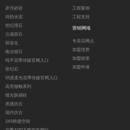
岁月砂岩
工程案例
诗韵水泥
工程支持
世纪理石
营销网络
云感原石
专卖店网点
师造化
加盟优势
南法假日
加盟政策
纯平花季传媒官网入口
加盟申请
世纪石
55度柔光花季传媒官网入口
高亮抛釉系列
缎光肤感砖
质感仿古
现代仿古
3X5快捷空间
花季APP下载安装网站