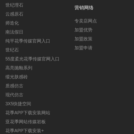
世纪理石
营销网络
云感原石
专卖店网点
师造化
加盟优势
南法假日
加盟政策
纯平花季传媒官网入口
加盟申请
世纪石
55度柔光花季传媒官网入口
高亮抛釉系列
缎光肤感砖
质感仿古
现代仿古
3X5快捷空间
花季APP下载安装网站
亚花季网站传媒岩板
花季APP下载安装+