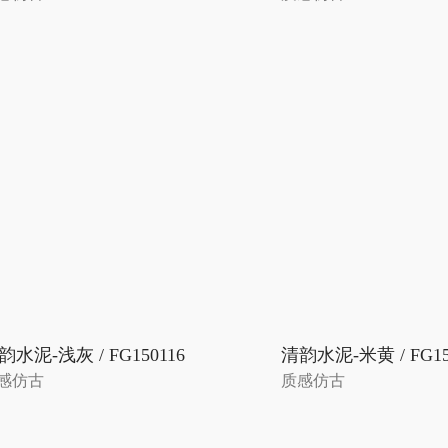
韵水泥-浅灰 / FG150116
清韵水泥-米黄 / FG15
感仿古
质感仿古