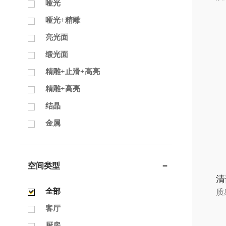
哑光
哑光+精雕
亮光面
缎光面
精雕+止滑+高亮
精雕+高亮
结晶
金属
空间类型
清
全部
质
客厅
厨房