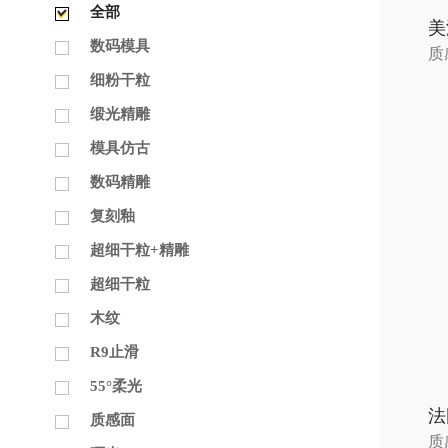
全部
美
数码模具
质
细粉干粒
缎光精雕
模具仿古
数码精雕
复刻釉
超细干粒+精雕
超细干粒
木纹
R9止滑
55°柔光
法
质感面
质