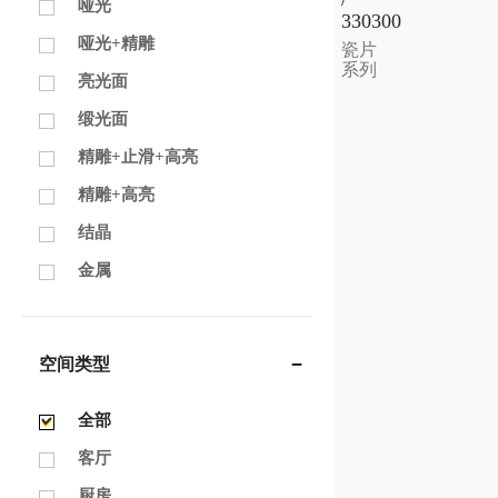
哑光
330300
哑光+精雕
瓷片
系列
亮光面
缎光面
精雕+止滑+高亮
精雕+高亮
结晶
金属
空间类型
全部
客厅
厨房