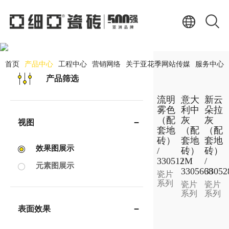
产品中心
PRODUCT CENTER
首页
产品中心
工程中心
营销网络
关于亚花季网站传媒
服务中心
产品筛选
流明
意大
新云
雾色
利中
朵拉
（配
灰
灰
视图
套地
（配
（配
砖）
套地
套地
效果图展示
/
砖）
砖）
330512M
/
/
元素图展示
3305668
33052
瓷片
系列
瓷片
瓷片
系列
系列
表面效果