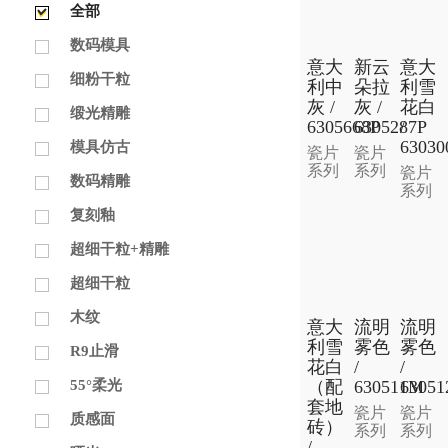
全部
数码模具
意大
新云
意大
细粉干粒
利中
朵拉
利雪
灰 /
灰 /
花白
缎光精雕
6305668P
6305287P
/
63030
模具仿古
瓷片
瓷片
系列
系列
瓷片
数码精雕
系列
复刻釉
超细干粒+精雕
超细干粒
木纹
意大
流明
流明
利雪
雾色
雾色
R9止滑
花白
/
/
（配
630511M
6305
55°柔光
套地
瓷片
瓷片
质感面
砖）
系列
系列
/