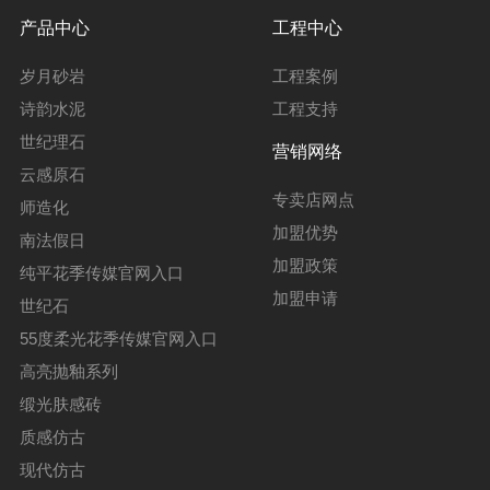
产品中心
工程中心
岁月砂岩
工程案例
诗韵水泥
工程支持
世纪理石
营销网络
云感原石
专卖店网点
师造化
加盟优势
南法假日
加盟政策
纯平花季传媒官网入口
加盟申请
世纪石
55度柔光花季传媒官网入口
高亮抛釉系列
缎光肤感砖
质感仿古
现代仿古