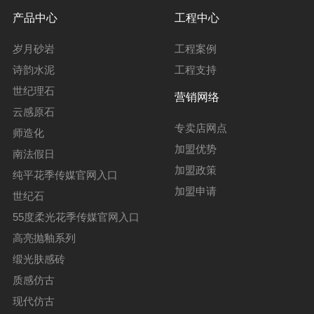
产品中心
工程中心
岁月砂岩
工程案例
诗韵水泥
工程支持
世纪理石
营销网络
云感原石
专卖店网点
师造化
加盟优势
南法假日
加盟政策
纯平花季传媒官网入口
加盟申请
世纪石
55度柔光花季传媒官网入口
高亮抛釉系列
缎光肤感砖
质感仿古
现代仿古