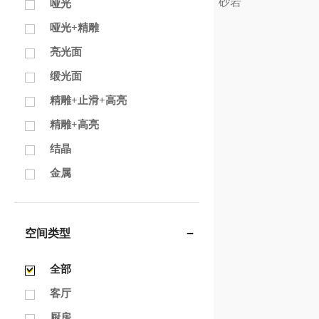
砂岩
哑光
哑光+精雕
亮光面
缎光面
精雕+止滑+高亮
精雕+高亮
结晶
金属
空间类型
全部
客厅
厨房