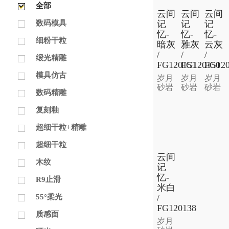
全部
云间
云间
云间
记
记
记
数码模具
忆-
忆-
忆-
细粉干粒
暗灰
雅灰
云灰
/
/
/
缎光精雕
FG120151
FG120150
FG120
模具仿古
岁月
岁月
岁月
砂岩
砂岩
砂岩
数码精雕
复刻釉
超细干粒+精雕
超细干粒
云间
木纹
记
忆-
R9止滑
米白
/
55°柔光
FG120138
质感面
岁月