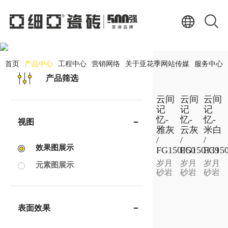
产品中心
PRODUCT CENTER
首页
产品中心
工程中心
营销网络
关于亚花季网站传媒
服务中心
产品筛选
云间
云间
云间
记
记
记
忆-
忆-
忆-
视图
雅灰
云灰
米白
/
/
/
效果图展示
FG150150
FG150139
FG150
岁月
岁月
岁月
元素图展示
砂岩
砂岩
砂岩
表面效果