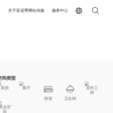
络
关于亚花季网站传媒
服务中心
空间类型
厨房
客厅
室外工
程
卧室
卫生间
商业空
间