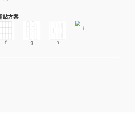
铺贴方案
i
f
g
h