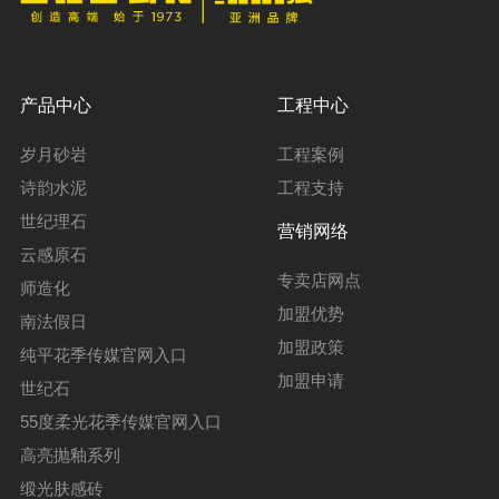
产品中心
工程中心
岁月砂岩
工程案例
诗韵水泥
工程支持
世纪理石
营销网络
云感原石
专卖店网点
师造化
加盟优势
南法假日
加盟政策
纯平花季传媒官网入口
加盟申请
世纪石
55度柔光花季传媒官网入口
高亮抛釉系列
缎光肤感砖