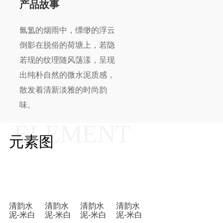
产品故事
氤氲的烟雨中，缥缈的浮云
倒影在脱俗的荷塘上，若隐
若现的纹理随风荡漾，呈现
出纯朴自然的微水泥质感，
散发着清新淡雅的时尚韵
味。
ELEMENT
元素图
清韵水
清韵水
清韵水
清韵水
泥-米白
泥-米白
泥-米白
泥-米白