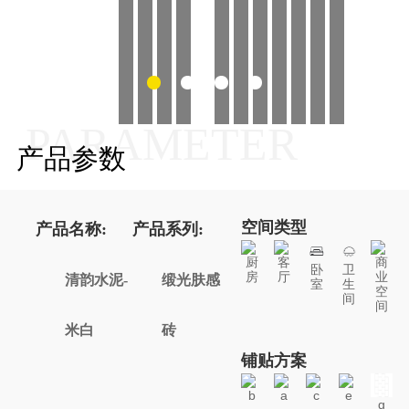
PARAMETER
产品参数
空间类型
产品名称:
产品系列:
厨
客
商
卧
卫
房
厅
业
清韵水泥-
缎光肤感
室
生
空
间
间
米白
砖
铺贴方案
b
a
c
e
g