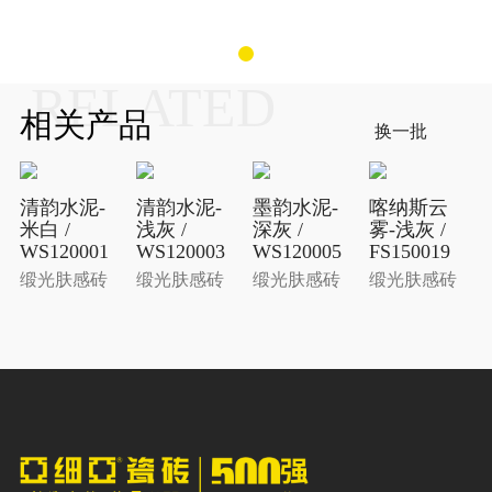
RELATED
相关产品
换一批
清韵水泥-
清韵水泥-
墨韵水泥-
喀纳斯云
米白 /
浅灰 /
深灰 /
雾-浅灰 /
WS120001
WS120003
WS120005
FS150019
缎光肤感砖
缎光肤感砖
缎光肤感砖
缎光肤感砖