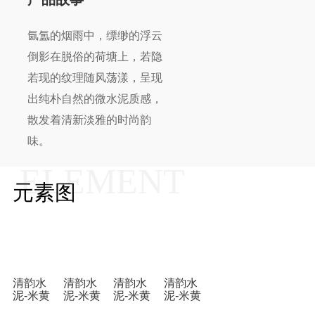
氤氲的烟雨中，缥缈的浮云
倒影在脱俗的荷塘上，若隐
若现的纹理随风荡漾，呈现
出纯朴自然的微水泥质感，
散发着清新淡雅的时尚韵
味。
ELEMENT
元素图
清韵水
清韵水
清韵水
清韵水
泥-米黄
泥-米黄
泥-米黄
泥-米黄