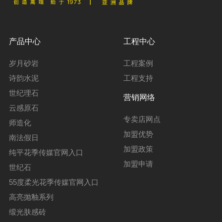
产品中心
工程中心
岁月砂岩
工程案例
诗韵水泥
工程支持
世纪理石
营销网络
云感原石
专卖店网点
师造化
加盟优势
南法假日
加盟政策
纯平花季传媒官网入口
加盟申请
世纪石
55度柔光花季传媒官网入口
高亮抛釉系列
缎光肤感砖