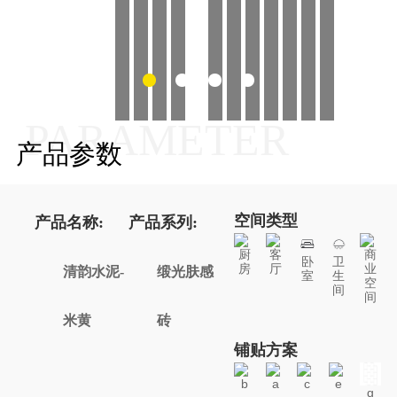
PARAMETER
产品参数
空间类型
产品名称:
产品系列:
厨
客
商
卧
卫
房
厅
业
清韵水泥-
缎光肤感
室
生
空
间
间
米黄
砖
铺贴方案
b
a
c
e
g