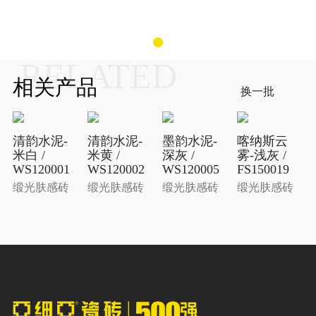
RELATED
相关产品
换一批
清韵水泥-
清韵水泥-
墨韵水泥-
喀纳斯云
米白 /
米黄 /
深灰 /
雾-浅灰 /
WS120001
WS120002
WS120005
FS150019
缎光肤感砖
缎光肤感砖
缎光肤感砖
缎光肤感砖