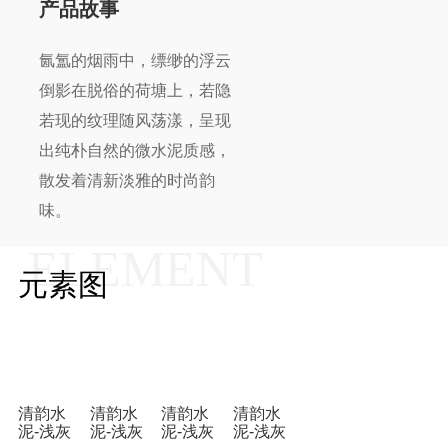
产品故事
氤氲的烟雨中，缥缈的浮云
倒影在脱俗的荷塘上，若隐
若现的纹理随风荡漾，呈现
出纯朴自然的微水泥质感，
散发着清新淡雅的时尚韵
味。
ELEMENT
元素图
清韵水
清韵水
清韵水
清韵水
泥-浅灰
泥-浅灰
泥-浅灰
泥-浅灰