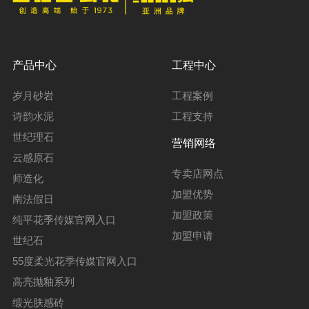
产品中心
工程中心
岁月砂岩
工程案例
诗韵水泥
工程支持
世纪理石
营销网络
云感原石
专卖店网点
师造化
加盟优势
南法假日
加盟政策
纯平花季传媒官网入口
加盟申请
世纪石
55度柔光花季传媒官网入口
高亮抛釉系列
缎光肤感砖