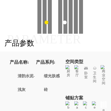
PARAMETER
产品参数
空间类型
产品名称:
产品系列:
厨
客
商
卧
卫
房
厅
业
清韵水泥-
缎光肤感
室
生
空
间
间
浅灰
砖
铺贴方案
b
a
c
e
g