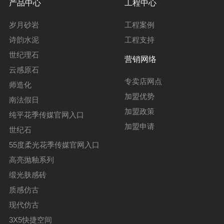
产品中心
工程中心
岁月砂岩
工程案例
诗韵水泥
工程支持
世纪理石
营销网络
云感原石
专卖店网点
师造化
加盟优势
南法假日
加盟政策
纯平花季传媒官网入口
加盟申请
世纪石
55度柔光花季传媒官网入口
高亮抛釉系列
缎光肤感砖
质感仿古
现代仿古
3X5快捷空间