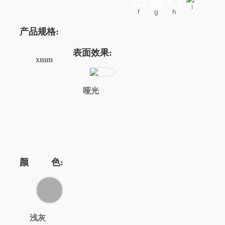
i
f
g
h
产品规格:
表面效果:
xmm
哑光
颜 色:
浅灰