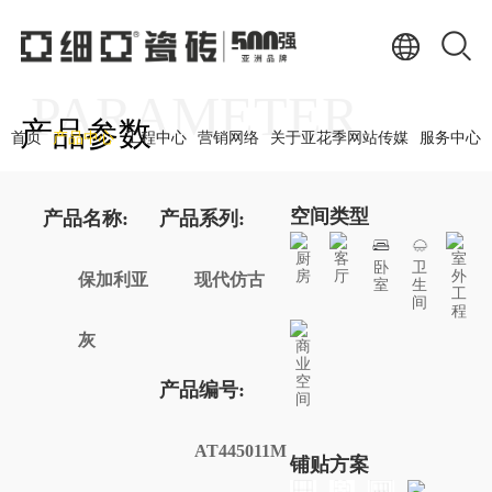
PARAMETER
产品参数
首页
产品中心
工程中心
营销网络
关于亚花季网站传媒
服务中心
空间类型
产品名称:
产品系列:
厨
客
室
卧
卫
房
厅
外
保加利亚
现代仿古
室
生
工
间
程
灰
商
业
空
产品编号:
间
AT445011M
铺贴方案