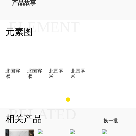
产品故事
ELEMENT
元素图
北国雾
北国雾
北国雾
北国雾
凇
凇
凇
凇
RELATED
相关产品
换一批