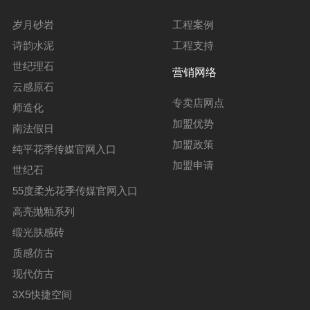
岁月砂岩
工程案例
诗韵水泥
工程支持
世纪理石
营销网络
云感原石
专卖店网点
师造化
加盟优势
南法假日
加盟政策
纯平花季传媒官网入口
加盟申请
世纪石
55度柔光花季传媒官网入口
高亮抛釉系列
缎光肤感砖
质感仿古
现代仿古
3X5快捷空间