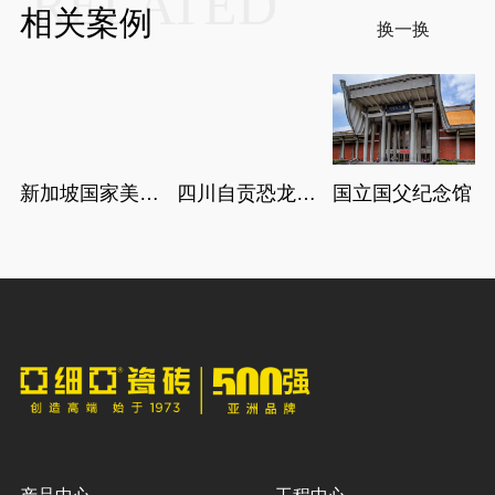
RELATED
相关案例
换一换
新加坡国家美术
四川自贡恐龙博
国立国父纪念馆
馆
物馆