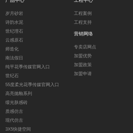
产品中心
工程中心
岁月砂岩
工程案例
诗韵水泥
工程支持
世纪理石
营销网络
云感原石
专卖店网点
师造化
加盟优势
南法假日
加盟政策
纯平花季传媒官网入口
加盟申请
世纪石
55度柔光花季传媒官网入口
高亮抛釉系列
缎光肤感砖
质感仿古
现代仿古
3X5快捷空间