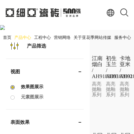
产品中心
PRODUCT CENTER
首页
产品中心
工程中心
营销网络
关于亚花季网站传媒
服务中心
产品筛选
江南
初生
卡地
烟白
玉兰
亚米
/
/
/
视图
AH9183003
AH9182002
AH91
高亮
高亮
高亮
效果图展示
抛釉
抛釉
抛釉
系列
系列
系列
元素图展示
表面效果