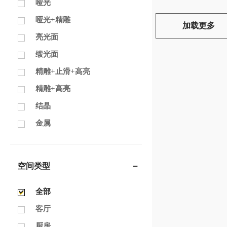
哑光
哑光+精雕
加载更多
亮光面
缎光面
精雕+止滑+高亮
精雕+高亮
结晶
金属
空间类型
全部
客厅
厨房