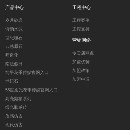
产品中心
工程中心
岁月砂岩
工程案例
诗韵水泥
工程支持
世纪理石
营销网络
云感原石
专卖店网点
师造化
加盟优势
南法假日
加盟政策
纯平花季传媒官网入口
加盟申请
世纪石
55度柔光花季传媒官网入口
高亮抛釉系列
缎光肤感砖
质感仿古
现代仿古