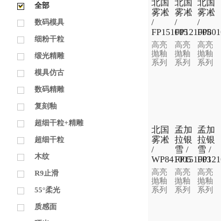
北国
北国
北国
全部
雾凇
雾凇
雾凇
/
/
/
数码模具
FP151005
FP121005
FP801
细粉干粒
高亮
高亮
高亮
抛釉
抛釉
抛釉
缎光精雕
系列
系列
系列
模具仿古
数码精雕
复刻釉
超细干粒+精雕
北国
孟加
孟加
雾凇
拉银
拉银
超细干粒
/
雪 /
雪 /
木纹
WP841005
FP151003
FP121
高亮
高亮
高亮
R9止滑
抛釉
抛釉
抛釉
系列
系列
系列
55°柔光
质感面