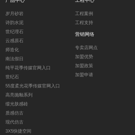
产品中心
工程中心
岁月砂岩
工程案例
诗韵水泥
工程支持
世纪理石
营销网络
云感原石
专卖店网点
师造化
加盟优势
南法假日
加盟政策
纯平花季传媒官网入口
加盟申请
世纪石
55度柔光花季传媒官网入口
高亮抛釉系列
缎光肤感砖
质感仿古
现代仿古
3X5快捷空间