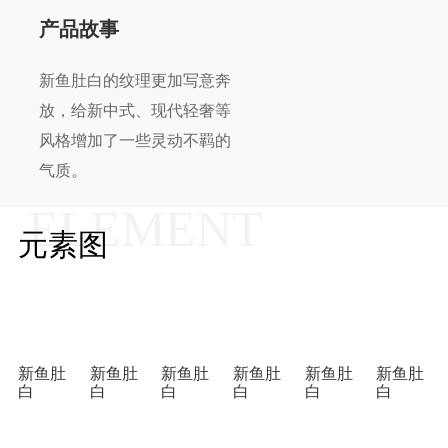
产品故事
新鱼肚白的纹理更加写意奔
放，给新中式、现代轻奢等
风格增加了一些灵动不羁的
气质。
ELEMENT
元素图
新鱼肚
新鱼肚
新鱼肚
新鱼肚
新鱼肚
新鱼肚
白
白
白
白
白
白