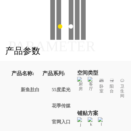
PARAMETER
产品参数
空间类型
产品名称:
产品系列:
厨
客
卧
阳
卫
房
厅
新鱼肚白
55度柔光
室
台
生
间
花季传媒
铺贴方案
官网入口
j
k
l