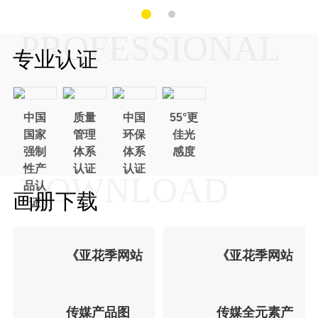
PROFESSIONAL
专业认证
中国
质量
中国
55°更
国家
管理
环保
佳光
强制
体系
体系
感度
性产
认证
认证
DOWNLOAD
品认
画册下载
证
《亚花季网站
《亚花季网站
传媒产品图
传媒全元素产