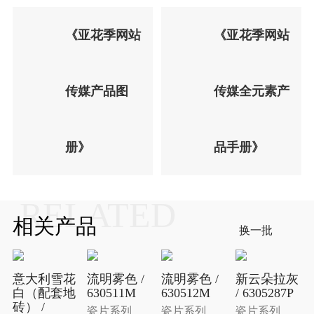
《亚花季网站
《亚花季网站
传媒产品图
传媒全元素产
册》
品手册》
RELATED
相关产品
换一批
意大利雪花
流明雾色 /
流明雾色 /
新云朵拉灰
白（配套地
630511M
630512M
/ 6305287P
砖） /
瓷片系列
瓷片系列
瓷片系列