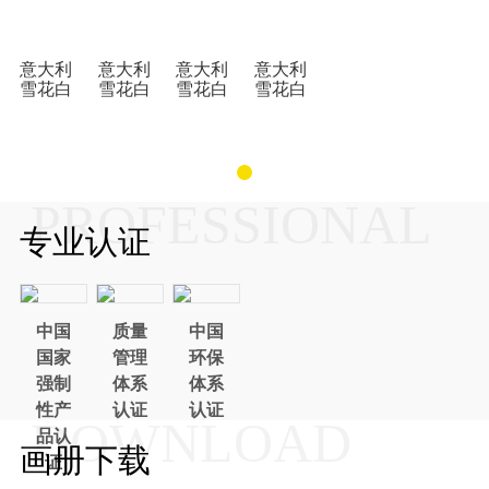
意大利
意大利
意大利
意大利
雪花白
雪花白
雪花白
雪花白
PROFESSIONAL
专业认证
中国
质量
中国
国家
管理
环保
强制
体系
体系
性产
认证
认证
DOWNLOAD
品认
画册下载
证