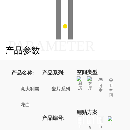
PARAMETER
产品参数
空间类型
产品名称:
产品系列:
厨
客
卧
卫
房
厅
意大利雪
瓷片系列
室
生
间
花白
铺贴方案
产品编号:
i
f
g
h