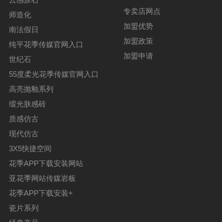
专卖店网点
师造化
加盟优势
南法假日
加盟政策
纯平花季传媒官网入口
加盟申请
世纪石
55度柔光花季传媒官网入口
高亮抛釉系列
缎光肤感砖
质感仿古
现代仿古
3X5快捷空间
花季APP下载安装网站
亚花季网站传媒岩板
花季APP下载安装+
瓷片系列