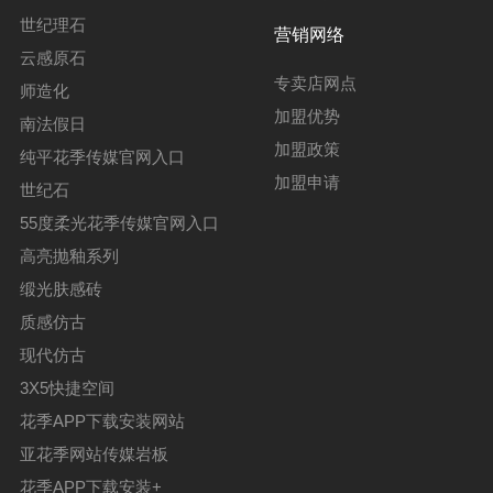
世纪理石
营销网络
云感原石
专卖店网点
师造化
加盟优势
南法假日
加盟政策
纯平花季传媒官网入口
加盟申请
世纪石
55度柔光花季传媒官网入口
高亮抛釉系列
缎光肤感砖
质感仿古
现代仿古
3X5快捷空间
花季APP下载安装网站
亚花季网站传媒岩板
花季APP下载安装+