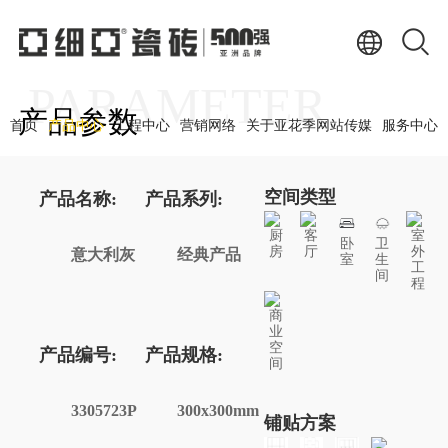
PARAMETER
产品参数
首页
产品中心
工程中心
营销网络
关于亚花季网站传媒
服务中心
空间类型
产品名称:
产品系列:
厨
客
室
卧
卫
房
厅
外
意大利灰
经典产品
室
生
工
间
程
商
业
空
产品编号:
产品规格:
间
3305723P
300x300mm
铺贴方案