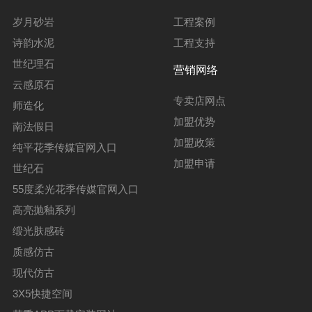
岁月砂岩
工程案例
诗韵水泥
工程支持
世纪理石
营销网络
云感原石
专卖店网点
师造化
加盟优势
南法假日
加盟政策
纯平花季传媒官网入口
加盟申请
世纪石
55度柔光花季传媒官网入口
高亮抛釉系列
缎光肤感砖
质感仿古
现代仿古
3X5快捷空间