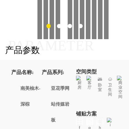
PARAMETER
产品参数
空间类型
产品名称:
产品系列:
厨
客
商
卧
卫
房
厅
业
南美柚木-
亚花季网
室
生
空
间
间
深棕
站传媒岩
铺贴方案
板
i
f
g
h