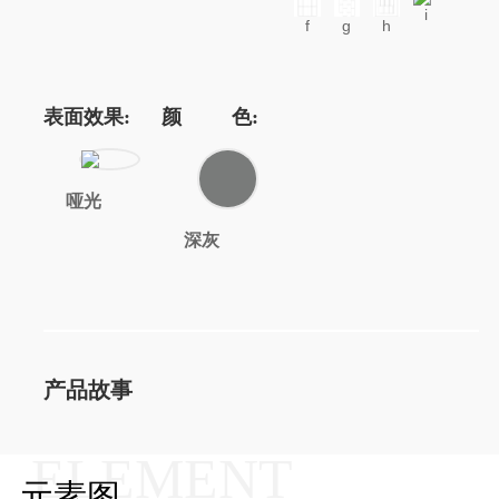
i
f
g
h
表面效果:
颜 色:
哑光
深灰
产品故事
ELEMENT
元素图