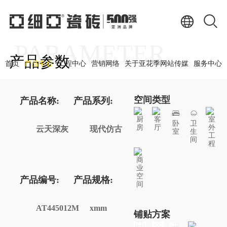
PARAMETER
产品参数
首页
产品中心
工程中心
营销网络
关于亚花季网站传媒
服务中心
空间类型
产品名称:
产品系列:
厨
客
室
卧
卫
房
厅
外
云天深灰
现代仿古
室
生
工
间
程
商
业
空
产品编号:
产品规格:
间
AT445012M
xmm
铺贴方案