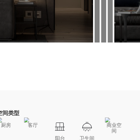
空间类型
厨房
客厅
商业空
间
阳台
卫生间