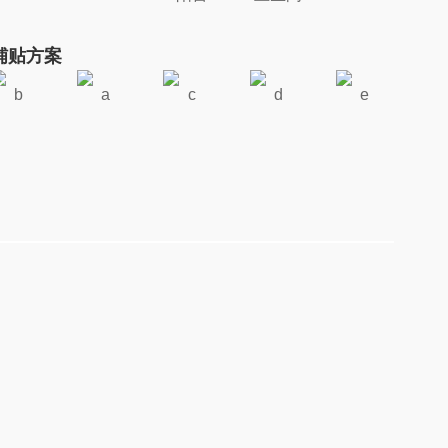
铺贴方案
b
a
c
d
e