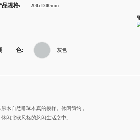
产品规格:
200x1200mm
颜 色:
灰色
木自然雕琢本真的模样。休闲简约，
、休闲北欧风格的悠闲生活之中。