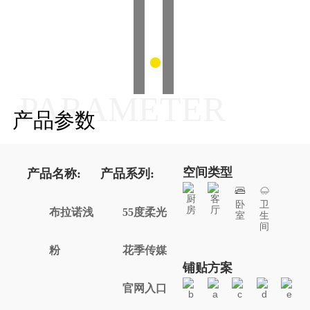
PARAMETER
产品参数
空间类型
产品名称:
产品系列:
厨
客
卧
卫
房
厅
布拉诺浅
55度柔光
室
生
间
粉
花季传媒
铺贴方案
官网入口
b
a
c
d
e