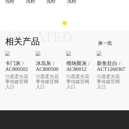
浅粉
浅粉
浅粉
浅粉
RELATED
相关产品
换一批
卡门灰 /
冰岛灰 /
维纳斯灰 /
新鱼肚白 /
AC800502
AC800500
AC80012
ACT1260367
55度柔光花
55度柔光花
55度柔光花
55度柔光花
季传媒官网
季传媒官网
季传媒官网
季传媒官网
入口
入口
入口
入口