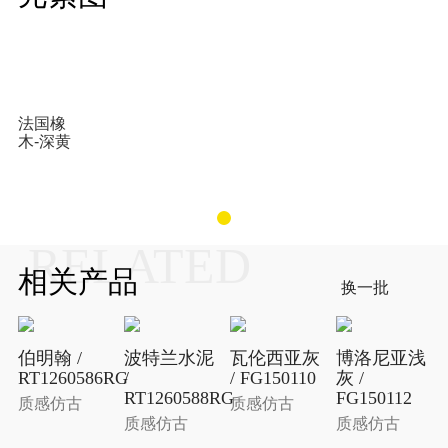
法国橡
木-深黄
RELATED
相关产品
换一批
伯明翰 /
波特兰水泥
瓦伦西亚灰
博洛尼亚浅
RT1260586RG
/
/ FG150110
灰 /
RT1260588RG
FG150112
质感仿古
质感仿古
质感仿古
质感仿古