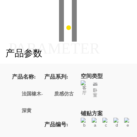
PARAMETER
产品参数
空间类型
产品名称:
产品系列:
客
卧
厅
法国橡木-
质感仿古
室
深黄
铺贴方案
产品编号:
b
a
c
d
e