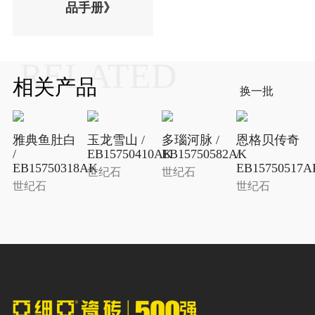
品手册》
RELATED
相关产品
换一批
雅典鱼肚白
玉龙雪山 /
多瑙河脉 /
恩格贝传奇
/
EB15750410AK
EB15750582AK
/
EB15750318AK
EB15750517A
世纪石
世纪石
世纪石
世纪石