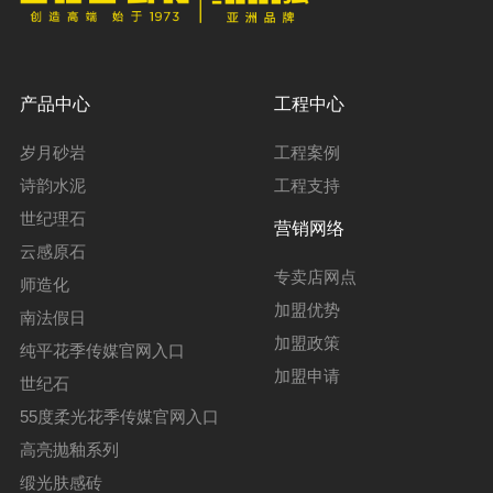
产品中心
工程中心
岁月砂岩
工程案例
诗韵水泥
工程支持
世纪理石
营销网络
云感原石
专卖店网点
师造化
加盟优势
南法假日
加盟政策
纯平花季传媒官网入口
加盟申请
世纪石
55度柔光花季传媒官网入口
高亮抛釉系列
缎光肤感砖