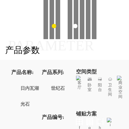
PARAMETER
产品参数
空间类型
产品名称:
产品系列:
客
商
卧
阳
卫
厅
业
日内瓦湖
世纪石
室
台
生
空
间
间
光石
铺贴方案
产品编号:
i
f
g
h