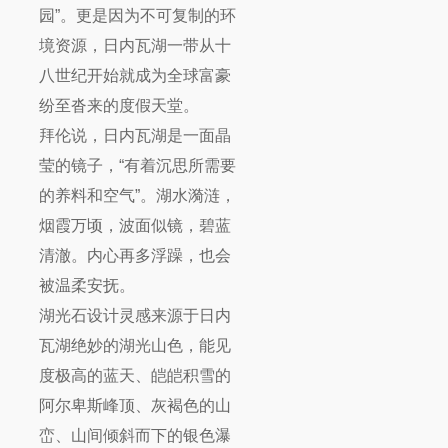
园”。更是因为不可复制的环
境资源，日内瓦湖一带从十
八世纪开始就成为全球富豪
纷至沓来的度假天堂。
拜伦说，日内瓦湖是一面晶
莹的镜子，“有着沉思所需要
的养料和空气”。湖水漪涟，
烟霞万顷，波面似镜，碧蓝
清澈。内心再多浮躁，也会
被温柔安抚。
湖光石设计灵感来源于日内
瓦湖绝妙的湖光山色，能见
度极高的蓝天、皑皑积雪的
阿尔卑斯峰顶、灰褐色的山
峦、山间倾斜而下的银色瀑