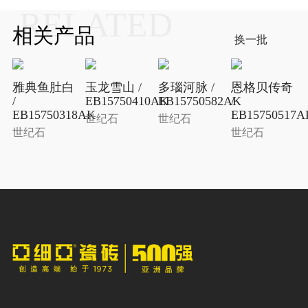
RELATED
相关产品
换一批
雅典鱼肚白
玉龙雪山 /
多瑙河脉 /
恩格贝传奇
/
EB15750410AK
EB15750582AK
/
EB15750318AK
EB15750517A
世纪石
世纪石
世纪石
世纪石