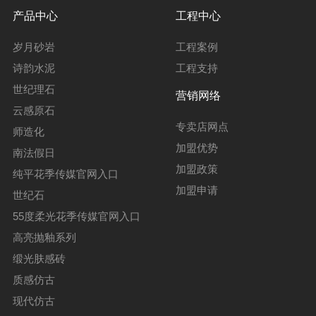
产品中心
工程中心
岁月砂岩
工程案例
诗韵水泥
工程支持
世纪理石
营销网络
云感原石
专卖店网点
师造化
加盟优势
南法假日
加盟政策
纯平花季传媒官网入口
加盟申请
世纪石
55度柔光花季传媒官网入口
高亮抛釉系列
缎光肤感砖
质感仿古
现代仿古