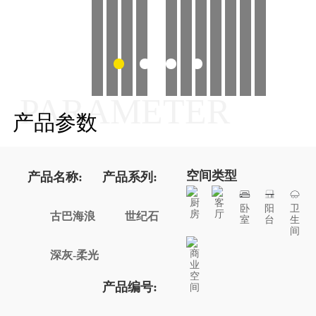
PARAMETER
产品参数
空间类型
产品名称:
产品系列:
厨
客
卧
阳
卫
房
厅
古巴海浪
世纪石
室
台
生
间
商
深灰-柔光
业
空
产品编号:
间