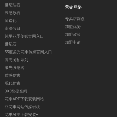
世纪理石
营销网络
云感原石
专卖店网点
师造化
加盟优势
南法假日
加盟政策
纯平花季传媒官网入口
加盟申请
世纪石
55度柔光花季传媒官网入口
高亮抛釉系列
缎光肤感砖
质感仿古
现代仿古
3X5快捷空间
花季APP下载安装网站
亚花季网站传媒岩板
花季APP下载安装+