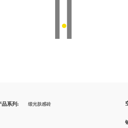
产品系列:
缎光肤感砖