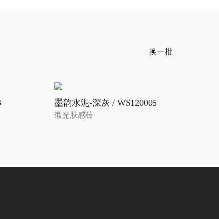
换一批
3
墨韵水泥-深灰 / WS120005
缎光肤感砖