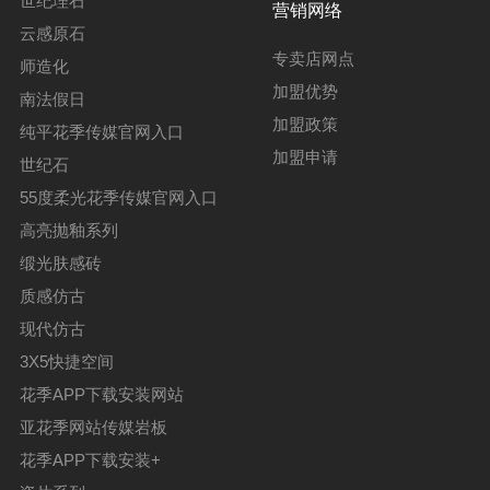
世纪理石
营销网络
云感原石
专卖店网点
师造化
加盟优势
南法假日
加盟政策
纯平花季传媒官网入口
加盟申请
世纪石
55度柔光花季传媒官网入口
高亮抛釉系列
缎光肤感砖
质感仿古
现代仿古
3X5快捷空间
花季APP下载安装网站
亚花季网站传媒岩板
花季APP下载安装+