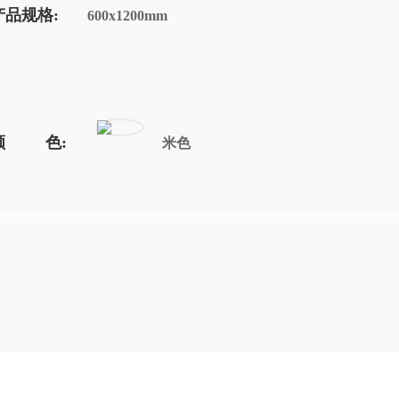
产品规格:
600x1200mm
颜 色:
米色