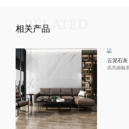
RELATED
相关产品
云泥石灰 / 
高亮抛釉