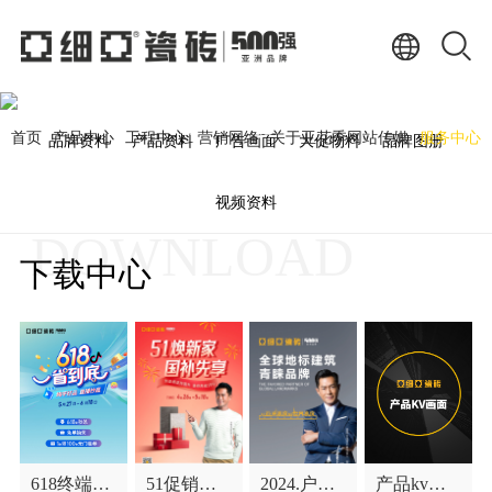
下载中心
DOWNLOAD
首页
产品中心
工程中心
营销网络
关于亚花季网站传媒
服务中心
品牌资料
产品资料
广告画面
大促物料
品牌图册
视频资料
DOWNLOAD
下载中心
618终端物
51促销方
2024.户外
产品kv画