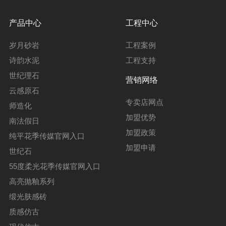
产品中心
工程中心
岁月砂岩
工程案例
诗韵水泥
工程支持
世纪理石
营销网络
云感原石
专卖店网点
师造化
加盟优势
南法假日
加盟政策
纯平花季传媒官网入口
加盟申请
世纪石
55度柔光花季传媒官网入口
高亮抛釉系列
缎光肤感砖
质感仿古