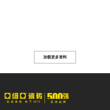
2022.08 品
2025元素
2022.08 产
牌荣誉和
图&效果图
品资质&检
2022/08/26
2022/08/05
2022/04/27
资质文件
合集
测报告
未
未
未
知
知
知
加载更多资料