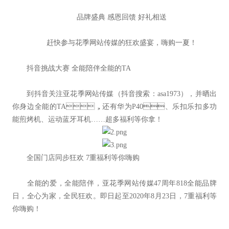
品牌盛典 感恩回馈 好礼相送
赶快参与花季网站传媒的狂欢盛宴，嗨购一夏！
抖音挑战大赛 全能陪伴全能的TA
到抖音关注亚花季网站传媒（抖音搜索：asa1973），并晒出
你身边全能的TA，还有华为P40、乐扣乐扣多功
能煎烤机、运动蓝牙耳机……超多福利等你拿！
全国门店同步狂欢 7重福利等你嗨购
全能的爱，全能陪伴，亚花季网站传媒47周年818全能品牌
日，全心为家，全民狂欢。即日起至2020年8月23日，7重福利等
你嗨购！