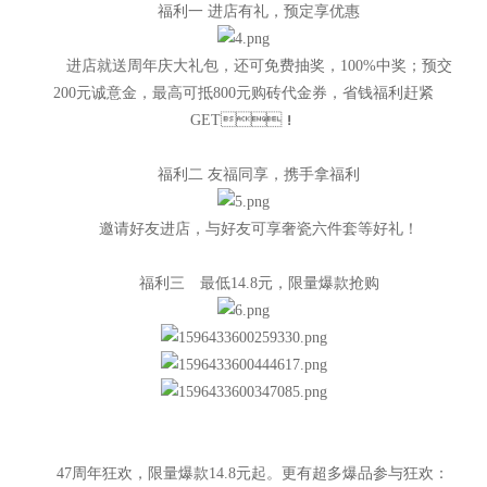
福利一 进店有礼，预定享优惠
进店就送周年庆大礼包，还可免费抽奖，100%中奖；预交
200元诚意金，最高可抵800元购砖代金券，省钱福利赶紧
GET！
福利二 友福同享，携手拿福利
邀请好友进店，与好友可享奢瓷六件套等好礼！
福利三 最低14.8元，限量爆款抢购
47周年狂欢，限量爆款14.8元起。更有超多爆品参与狂欢：