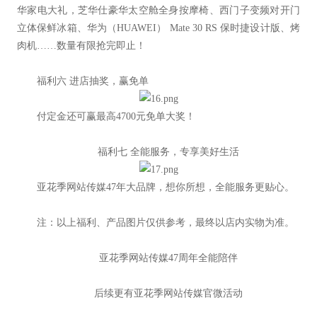
华家电大礼，芝华仕豪华太空舱全身按摩椅、西门子变频对开门
立体保鲜冰箱、华为（HUAWEI） Mate 30 RS 保时捷设计版、烤
肉机……数量有限抢完即止！
福利六 进店抽奖，赢免单
付定金还可赢最高4700元免单大奖！
福利七 全能服务，专享美好生活
亚花季网站传媒47年大品牌，想你所想，全能服务更贴心。
注：以上福利、产品图片仅供参考，最终以店内实物为准。
亚花季网站传媒47周年全能陪伴
后续更有亚花季网站传媒官微活动