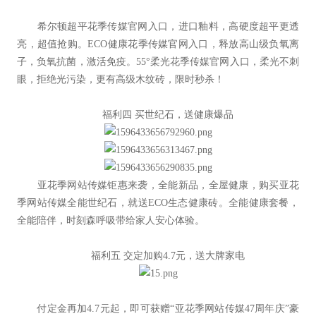
希尔顿超平花季传媒官网入口，进口釉料，高硬度超平更透
亮，超值抢购。ECO健康花季传媒官网入口，释放高山级负氧离
子，负氧抗菌，激活免疫。55°柔光花季传媒官网入口，柔光不刺
眼，拒绝光污染，更有高级木纹砖，限时秒杀！
福利四 买世纪石，送健康爆品
亚花季网站传媒钜惠来袭，全能新品，全屋健康，购买亚花
季网站传媒全能世纪石，就送ECO生态健康砖。全能健康套餐，
全能陪伴，时刻森呼吸带给家人安心体验。
福利五 交定加购4.7元，送大牌家电
付定金再加4.7元起，即可获赠“亚花季网站传媒47周年庆”豪