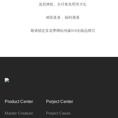
送煎烤机、古仔签名照等大礼
精彩多多，福利满满
敬请锁定亚花季网站传媒818全能品牌日
Product Center
Porject Center
Master Creature
Porject Cases