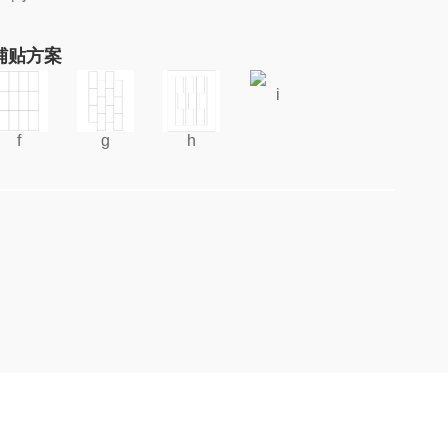
铺贴方案
i
f
g
h