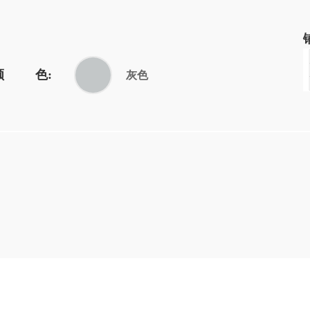
颜 色:
灰色