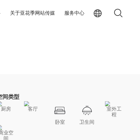
络
关于亚花季网站传媒
服务中心
空间类型
厨房
客厅
室外工
程
卧室
卫生间
商业空
间