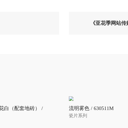
《亚花季网站传
花白（配套地砖） /
流明雾色 / 630511M
瓷片系列