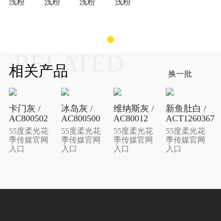
浅粉
浅粉
浅粉
浅粉
RELATED
相关产品
换一批
卡门灰 /
冰岛灰 /
维纳斯灰 /
新鱼肚白 /
AC800502
AC800500
AC80012
ACT1260367
55度柔光花
55度柔光花
55度柔光花
55度柔光花
季传媒官网
季传媒官网
季传媒官网
季传媒官网
入口
入口
入口
入口