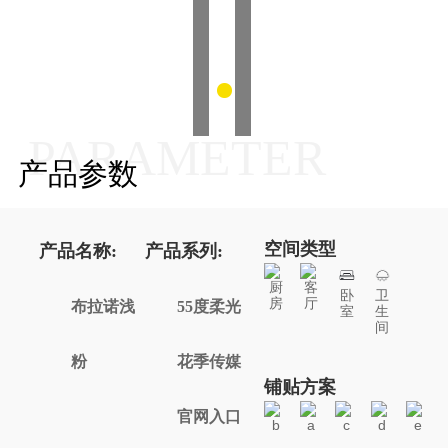
PARAMETER
产品参数
空间类型
产品名称:
产品系列:
厨
客
卧
卫
房
厅
布拉诺浅
55度柔光
室
生
间
粉
花季传媒
铺贴方案
官网入口
b
a
c
d
e